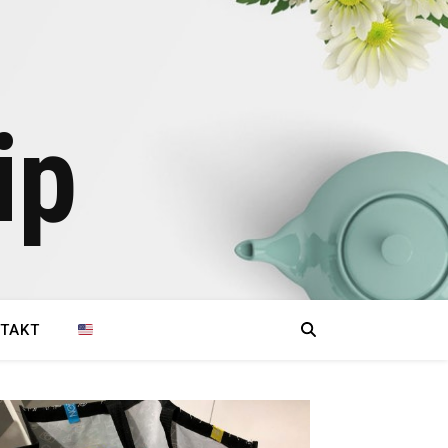
ip
TAKT