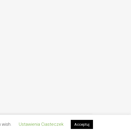
u wish.
Ustawienia Ciasteczek
Polityka Prywatności
Kontakt
UnstableTrip - 2026 ©
Acceptuj