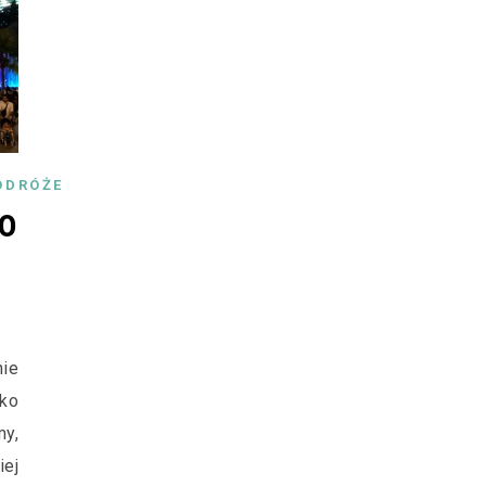
ODRÓŻE
do
nie
ko
y,
iej