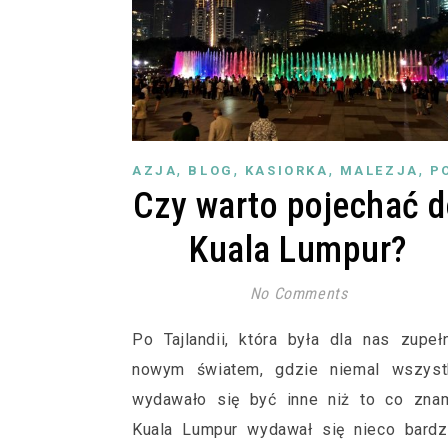
,
,
,
,
AZJA
BLOG
KASIORKA
MALEZJA
P
Czy warto pojechać 
Kuala Lumpur?
No Comments
Po Tajlandii, która była dla nas zupeł
nowym światem, gdzie niemal wszyst
wydawało się być inne niż to co znam
Kuala Lumpur wydawał się nieco bardz