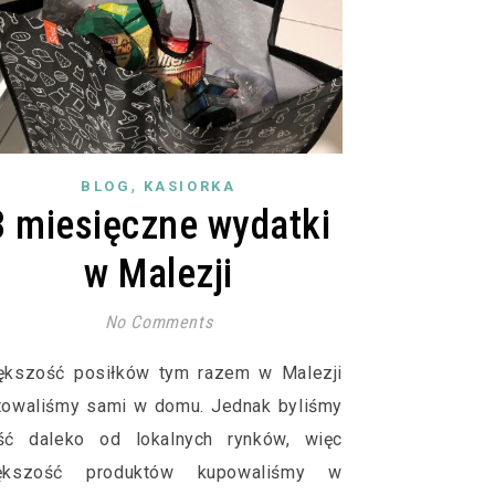
,
BLOG
KASIORKA
3 miesięczne wydatki
w Malezji
No Comments
ększość posiłków tym razem w Malezji
towaliśmy sami w domu. Jednak byliśmy
ść daleko od lokalnych rynków, więc
ększość produktów kupowaliśmy w