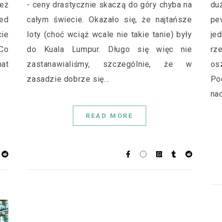
też
- ceny drastycznie skaczą do góry chyba na
du
ed
całym świecie. Okazało się, że najtańsze
pe
ie
loty (choć wciąż wcale nie takie tanie) były
je
Co
do Kuala Lumpur. Długo się więc nie
rz
mat
zastanawialiśmy, szczególnie, że w
os
zasadzie dobrze się…
Po
na
READ MORE