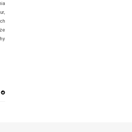
nia
ur,
ch
kże
chy