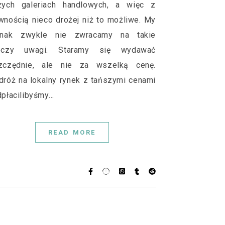
żych galeriach handlowych, a więc z
wnością nieco drożej niż to możliwe. My
dnak zwykle nie zwracamy na takie
eczy uwagi. Staramy się wydawać
zczędnie, ale nie za wszelką cenę.
dróż na lokalny rynek z tańszymi cenami
dpłacilibyśmy…
READ MORE