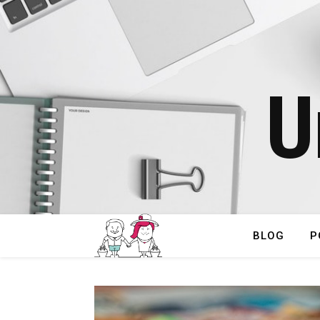
U
BLOG
P