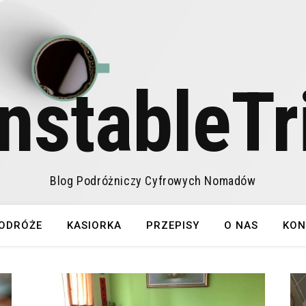
nstableTr
Blog Podróżniczy Cyfrowych Nomadów
ODRÓŻE
KASIORKA
PRZEPISY
O NAS
KON