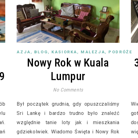
,
,
,
,
AZJA
BLOG
KASIORKA
MALEZJA
PODRÓŻE
Nowy Rok w Kuala
9
Lumpur
No Comments
sób
Był początek grudnia, gdy opuszczaliśmy
Wi
lu
Sri Lankę i bardzo trudno było znaleźć
go
ń.
względnie tanie loty jak i mieszkania
do
ań
gdziekolwiek. Wiadomo Święta i Nowy Rok
wi