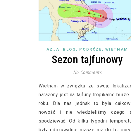
,
,
,
AZJA
BLOG
PODRÓŻE
WIETNAM
Sezon tajfunowy
No Comments
Wietnam w związku ze swoją lokalizac
narażony jest na tajfuny tropikalne burze
roku. Dla nas jednak to była całkowi
nowość i nie wiedzieliśmy czego s
spodziewać. Od kilku tygodni temperat
były odczuwalnie niższe niż do tej pory