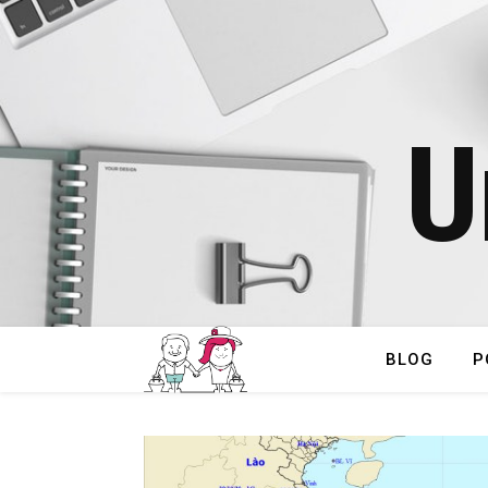
U
BLOG
P