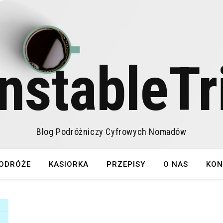
nstableTr
Blog Podróżniczy Cyfrowych Nomadów
ODRÓŻE
KASIORKA
PRZEPISY
O NAS
KON