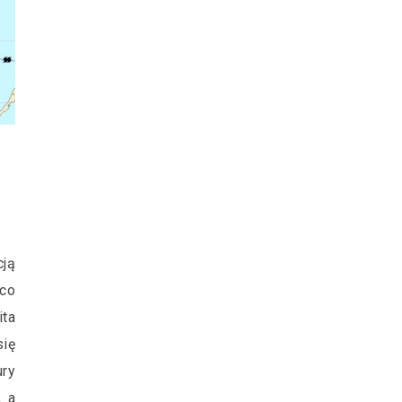
ją
 co
ta
ię
ury
, a