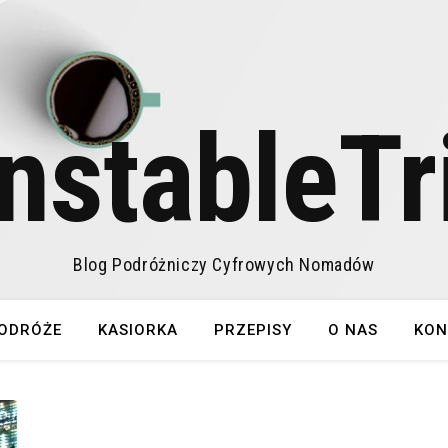
nstableTr
Blog Podróżniczy Cyfrowych Nomadów
ODRÓŻE
KASIORKA
PRZEPISY
O NAS
KON