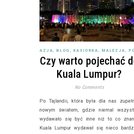
,
,
,
,
AZJA
BLOG
KASIORKA
MALEZJA
P
Czy warto pojechać 
Kuala Lumpur?
No Comments
Po Tajlandii, która była dla nas zupeł
nowym światem, gdzie niemal wszyst
wydawało się być inne niż to co znam
Kuala Lumpur wydawał się nieco bardz