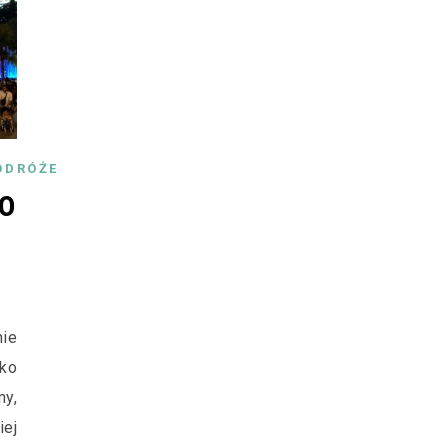
ODRÓŻE
do
nie
ko
y,
iej