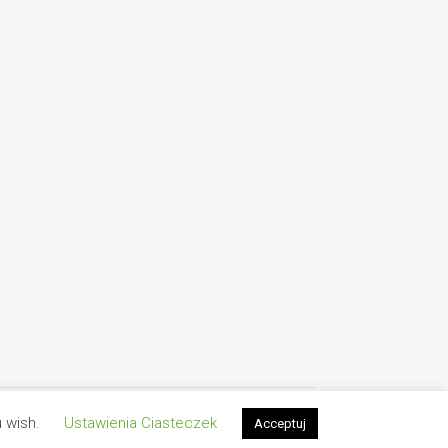
Polityka Prywatności
Kontakt
UnstableTrip - 2026 ©
u wish.
Ustawienia Ciasteczek
Acceptuj