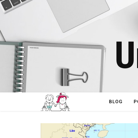
U
BLOG
P