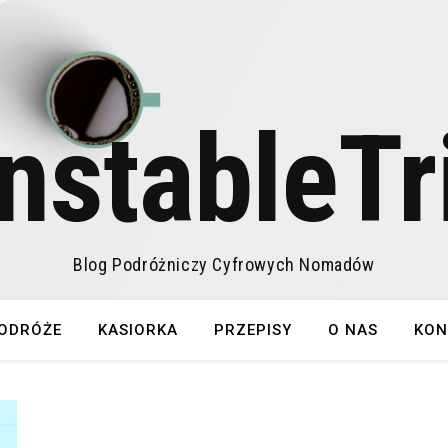
nstableTr
Blog Podróżniczy Cyfrowych Nomadów
ODRÓŻE
KASIORKA
PRZEPISY
O NAS
KON