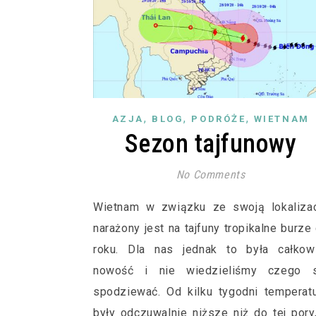
,
,
,
AZJA
BLOG
PODRÓŻE
WIETNAM
Sezon tajfunowy
No Comments
Wietnam w związku ze swoją lokalizac
narażony jest na tajfuny tropikalne burze
roku. Dla nas jednak to była całkowi
nowość i nie wiedzieliśmy czego s
spodziewać. Od kilku tygodni temperat
były odczuwalnie niższe niż do tej pory