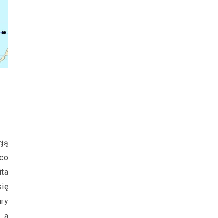
ją
 co
ta
ię
ury
, a