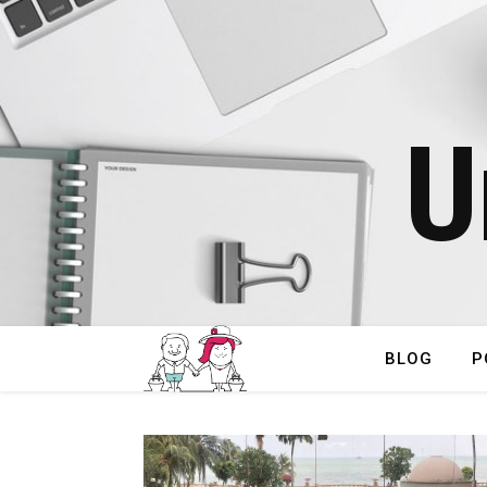
U
BLOG
P