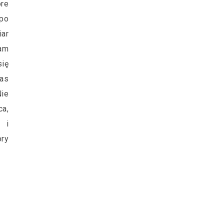
re
 po
iar
am
ię
nas
ie
ca,
 i
ry