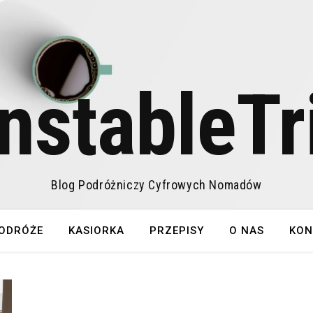
nstableTr
Blog Podróżniczy Cyfrowych Nomadów
ODRÓŻE
KASIORKA
PRZEPISY
O NAS
KON