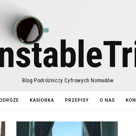
nstableTr
Blog Podróżniczy Cyfrowych Nomadów
ODRÓŻE
KASIORKA
PRZEPISY
O NAS
KON