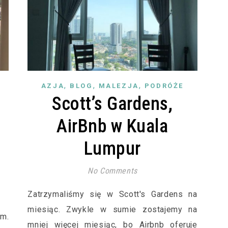
,
,
,
AZJA
BLOG
MALEZJA
PODRÓŻE
Scott’s Gardens,
AirBnb w Kuala
Lumpur
No Comments
Zatrzymaliśmy się w Scott's Gardens na
miesiąc. Zwykle w sumie zostajemy na
m.
mniej więcej miesiąc, bo Airbnb oferuje