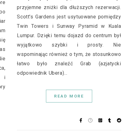
re
przyjemne zniżki dla dłuższych rezerwacji.
 po
Scott's Gardens jest usytuowane pomiędzy
iar
Twin Towers i Sunway Pyramid w Kuala
am
Lumpur. Dzięki temu dojazd do centrum był
ię
wyjątkowo szybki i prosty. Nie
nas
wspominając również o tym, że stosunkowo
ie
łatwo było znaleźć Grab (azjatycki
ca,
odpowiednik Ubera)…
 i
ry
READ MORE