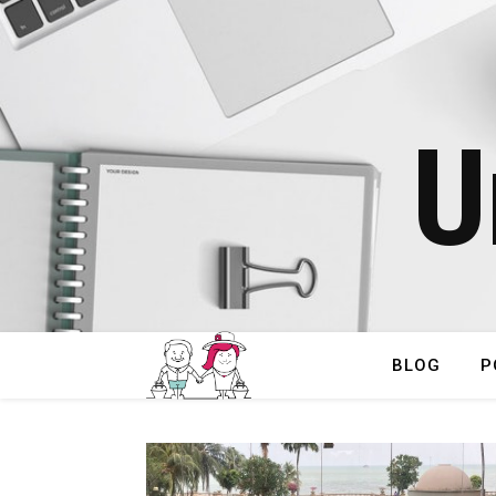
U
BLOG
P