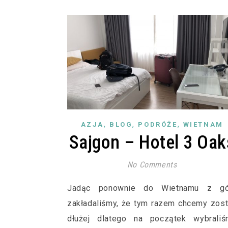
,
,
,
AZJA
BLOG
PODRÓŻE
WIETNAM
Sajgon – Hotel 3 Oak
No Comments
Jadąc ponownie do Wietnamu z gó
zakładaliśmy, że tym razem chcemy zos
dłużej dlatego na początek wybraliś