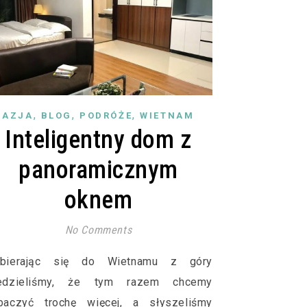
,
,
,
AZJA
BLOG
PODRÓŻE
WIETNAM
Inteligentny dom z
panoramicznym
oknem
No Comments
bierając się do Wietnamu z góry
edzieliśmy, że tym razem chcemy
baczyć trochę więcej, a słyszeliśmy