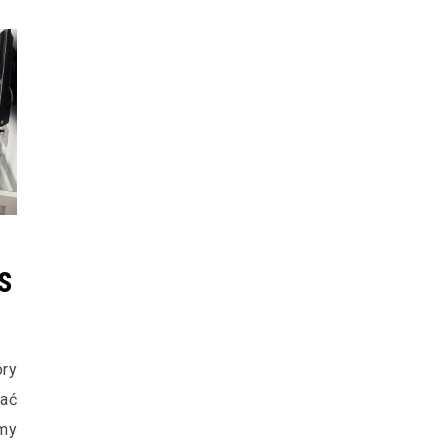
s
ry
tać
my