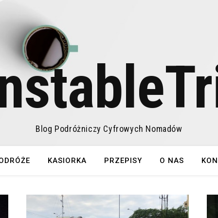
nstableTr
Blog Podróżniczy Cyfrowych Nomadów
ODRÓŻE
KASIORKA
PRZEPISY
O NAS
KON