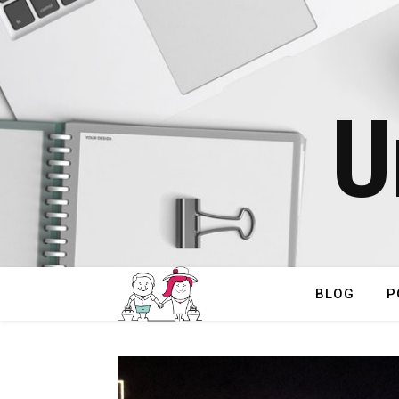
U
BLOG
P