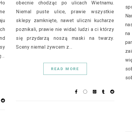
ło
obecnie chodząc po ulicach Wietnamu.
sp
ne
Niemal puste ulice, prawie wszystkie
Na
aju
sklepy zamknięte, nawet uliczni kucharze
na
ch
poznikali, prawie nie widać ludzi a ci którzy
na
nd
się przydarzą noszą maski na twarzy.
pa
sy
Sceny niemal żywcem z…
za
ę…
wi
so
READ MORE
so