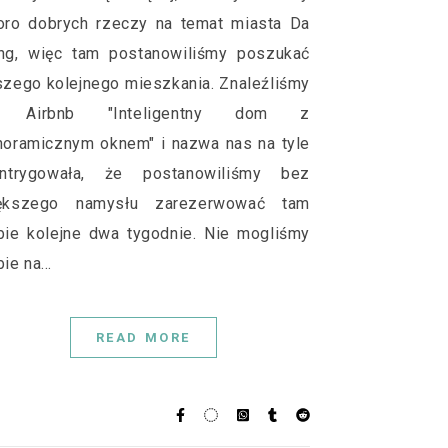
oro dobrych rzeczy na temat miasta Da
ng, więc tam postanowiliśmy poszukać
szego kolejnego mieszkania. Znaleźliśmy
 Airbnb "Inteligentny dom z
noramicznym oknem" i nazwa nas na tyle
intrygowała, że postanowiliśmy bez
ększego namysłu zarezerwować tam
bie kolejne dwa tygodnie. Nie mogliśmy
bie na…
READ MORE