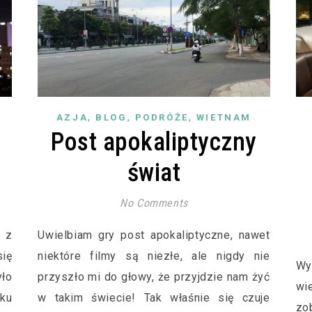
,
,
,
AZJA
BLOG
PODRÓŻE
WIETNAM
Post apokaliptyczny
świat
No Comments
 z
Uwielbiam gry post apokaliptyczne, nawet
się
niektóre filmy są niezłe, ale nigdy nie
Wy
ło
przyszło mi do głowy, że przyjdzie nam żyć
wi
ku
w takim świecie! Tak właśnie się czuje
zo