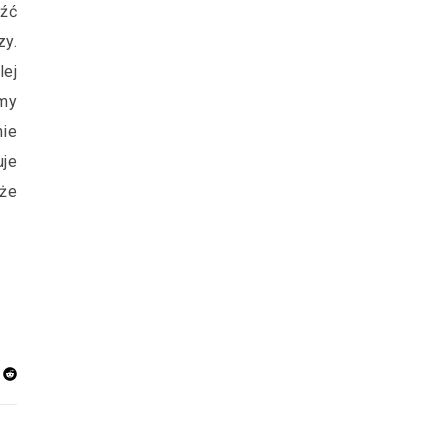
źć
zy.
lej
śmy
ie
je
 że