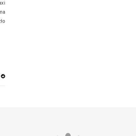
axi
 na
zło