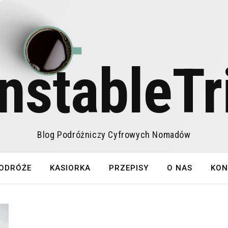
nstableTr
Blog Podróżniczy Cyfrowych Nomadów
ODRÓŻE
KASIORKA
PRZEPISY
O NAS
KON