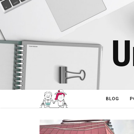
U
BLOG
P