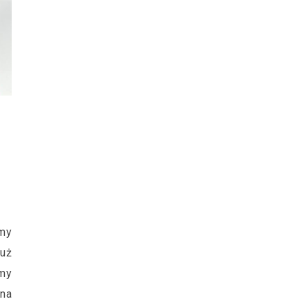
śmy
już
my
 na