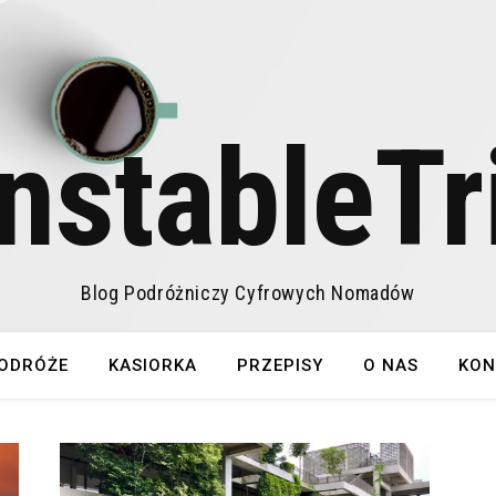
nstableTr
Blog Podróżniczy Cyfrowych Nomadów
ODRÓŻE
KASIORKA
PRZEPISY
O NAS
KON