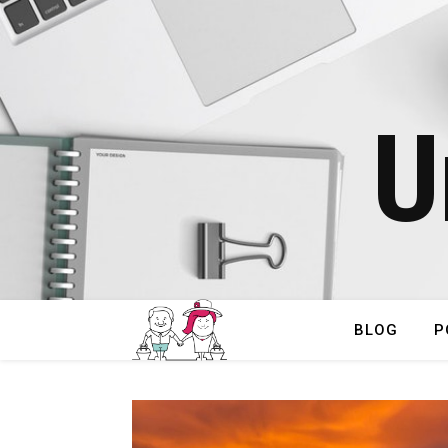
U
BLOG
P