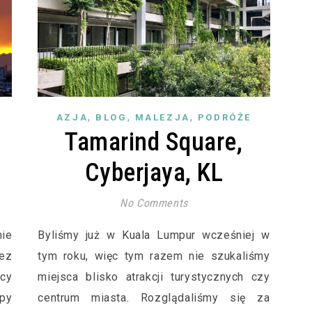
,
,
,
AZJA
BLOG
MALEZJA
PODRÓŻE
Tamarind Square,
Cyberjaya, KL
No Comments
ie
Byliśmy już w Kuala Lumpur wcześniej w
bez
tym roku, więc tym razem nie szukaliśmy
icy
miejsca blisko atrakcji turystycznych czy
py
centrum miasta. Rozglądaliśmy się za