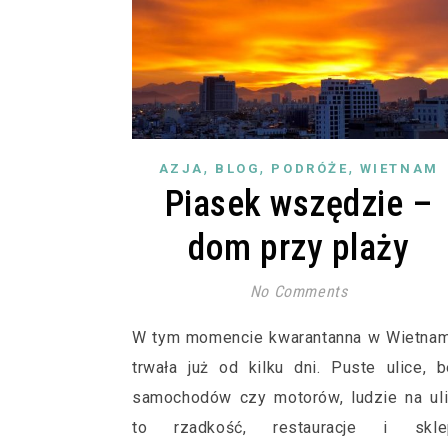
,
,
,
AZJA
BLOG
PODRÓŻE
WIETNAM
Piasek wszędzie –
dom przy plaży
No Comments
W tym momencie kwarantanna w Wietnam
trwała już od kilku dni. Puste ulice, 
samochodów czy motorów, ludzie na ul
to rzadkość, restauracje i skle