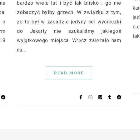
 na
bardzo wielu lat i być tak blisko i go nie
ka
oa.
zobaczyć byłby grzech. W związku z tym,
je
 o
że to był w zasadzie jedyny cel wycieczki
ci
tym
do Jakarty nie szukaliśmy jakiegoś
tak
18
wyjątkowego miejsca. Wręcz zależało nam
na…
READ MORE