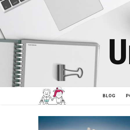
U
BLOG
P