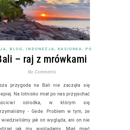
,
,
,
,
JA
BLOG
INDONEZJA
KASIORKA
PODRÓŻE
Bali – raj z mrówkami
No Comments
sza przygoda na Bali nie zaczęła się
lepiej. Na lotnisko miał po nas przyjechać
aściciel ośrodka, w którym się
trzymaliśmy - Gede. Problem w tym, że
 wiedzieliśmy jak on wygląda, ani on nie
edział jak my wyglądamy. Miał mieć