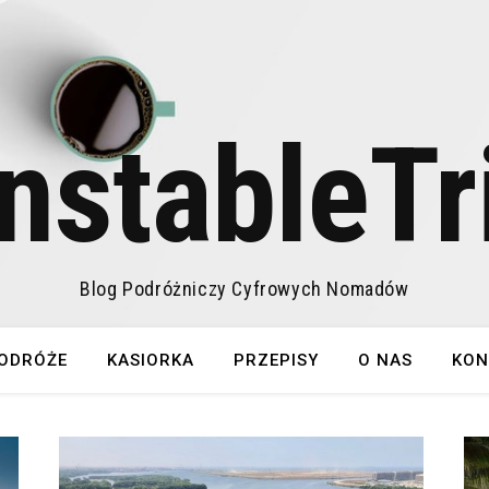
nstableTr
Blog Podróżniczy Cyfrowych Nomadów
ODRÓŻE
KASIORKA
PRZEPISY
O NAS
KON