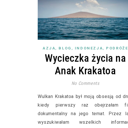
,
,
,
AZJA
BLOG
INDONEZJA
PODRÓŻ
Wycieczka życia na
Anak Krakatoa
No Comments
Wulkan Krakatoa był moją obsesją od dn
kiedy pierwszy raz obejrzałam fi
dokumentalny na jego temat. Przez la
wyszukiwałam wszelkich informacj