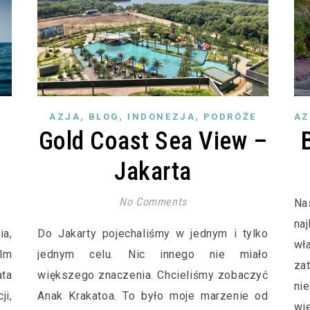
,
,
,
E
AZJA
BLOG
INDONEZJA
PODRÓŻE
AZ
Gold Coast Sea View –
Jakarta
No Comments
Na
naj
ia,
Do Jakarty pojechaliśmy w jednym i tylko
wł
lm
jednym celu. Nic innego nie miało
za
ta
większego znaczenia. Chcieliśmy zobaczyć
nie
i,
Anak Krakatoa. To było moje marzenie od
wi