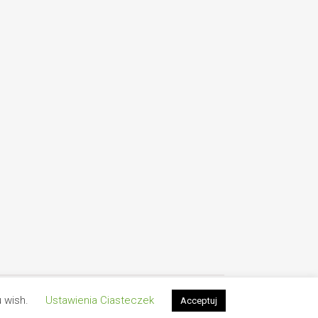
Polityka Prywatności
Kontakt
UnstableTrip - 2026 ©
u wish.
Ustawienia Ciasteczek
Acceptuj