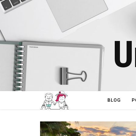
U
BLOG
P