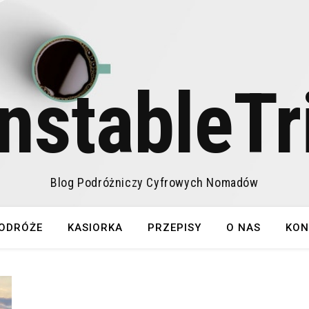
nstableTr
Blog Podróżniczy Cyfrowych Nomadów
ODRÓŻE
KASIORKA
PRZEPISY
O NAS
KON