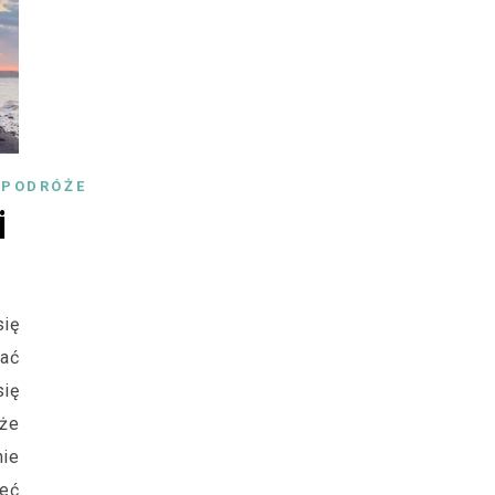
,
PODRÓŻE
i
ię
hać
ię
 że
nie
eć