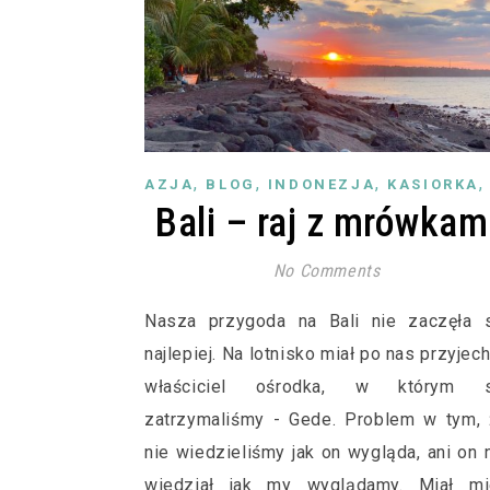
,
,
,
AZJA
BLOG
INDONEZJA
KASIORKA
Bali – raj z mrówkam
No Comments
Nasza przygoda na Bali nie zaczęła s
najlepiej. Na lotnisko miał po nas przyjec
właściciel ośrodka, w którym s
zatrzymaliśmy - Gede. Problem w tym,
nie wiedzieliśmy jak on wygląda, ani on 
wiedział jak my wyglądamy. Miał mi