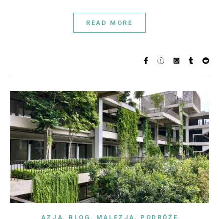
READ MORE
,
,
,
AZJA
BLOG
MALEZJA
PODRÓŻE