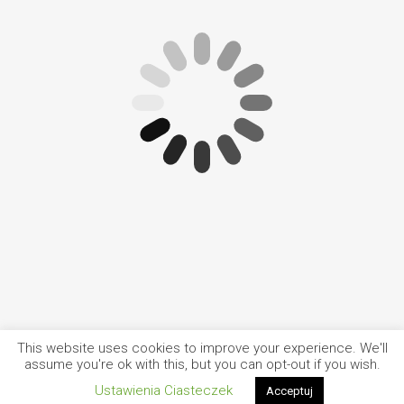
This website uses cookies to improve your experience. We'll
assume you're ok with this, but you can opt-out if you wish.
UnstableTrip - 2026 ©
Główna
Ustawienia Ciasteczek
O nas
Ciasteczka
Polityka Prywatności
Kontakt
Acceptuj