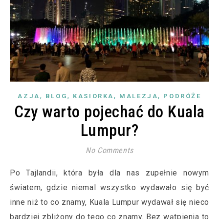
,
,
,
,
AZJA
BLOG
KASIORKA
MALEZJA
PODRÓŻE
Czy warto pojechać do Kuala
Lumpur?
No Comments
Po Tajlandii, która była dla nas zupełnie nowym
światem, gdzie niemal wszystko wydawało się być
inne niż to co znamy, Kuala Lumpur wydawał się nieco
bardziej zbliżony do tego co znamy. Bez wątpienia to