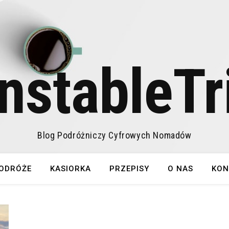
nstableTr
Blog Podróżniczy Cyfrowych Nomadów
ODRÓŻE
KASIORKA
PRZEPISY
O NAS
KON