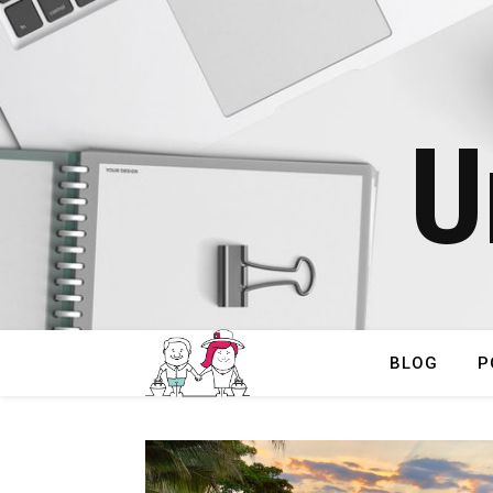
U
BLOG
P