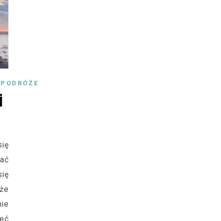
,
PODRÓŻE
i
ię
hać
ię
 że
nie
eć