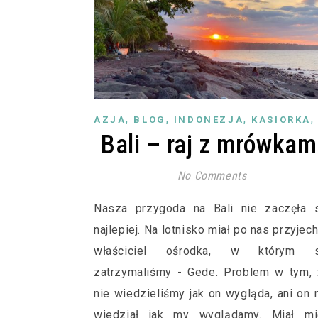
,
,
,
AZJA
BLOG
INDONEZJA
KASIORKA
Bali – raj z mrówkam
No Comments
Nasza przygoda na Bali nie zaczęła s
najlepiej. Na lotnisko miał po nas przyjec
właściciel ośrodka, w którym s
zatrzymaliśmy - Gede. Problem w tym,
nie wiedzieliśmy jak on wygląda, ani on 
wiedział jak my wyglądamy. Miał mi